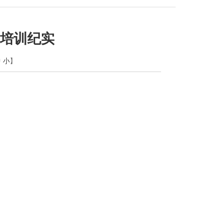
培训纪实
中
小
】